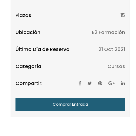
Plazas
15
Ubicación
E2 Formación
Último Día de Reserva
21 Oct 2021
Categoría
Cursos
Compartir:
Comprar Entrada
E2 Formación
Parque Tecnológico de Fuerteventura
Puerto
del Rosario
,
Las Palmas
35613