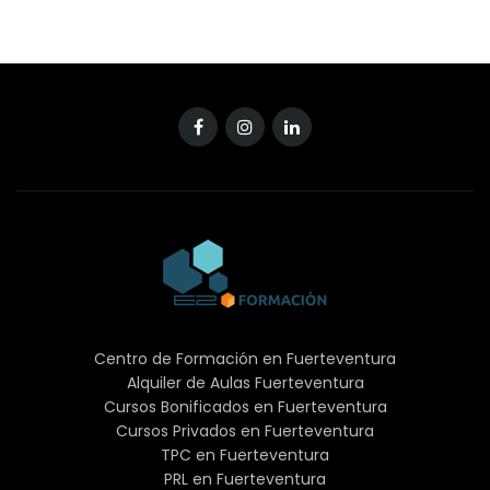
Teléfono
620688101
Email:
info@e2formacion.com
Website:
https://www.e2formacion.com
E2 Formacion
Centro de Formación en Fuerteventura
Alquiler de Aulas Fuerteventura
Cursos Bonificados en Fuerteventura
He leído y acepto el aviso legal, política de cookies y
Cursos Privados en Fuerteventura
la política de privacidad
TPC en Fuerteventura
PRL en Fuerteventura