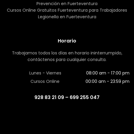
Clic en
Aviso Legal
para leerlo.
Prevención en Fuerteventura
Clic en
Política de Privacidad
para leerla.
Cursos Online Gratuitos Fuerteventura para Trabajadores
Clic en
Política de Cookies
para leerla.
Legionella en Fuerteventura
Información sobre Protección de Datos:
- Objetivo de
este formulario: Atender tus consultas. - Legitimación: Tu
consentimiento. - Comunicación de los datos: No se
Horario
comunicarán los datos a terceros salvo por obligación
legal. - Destinatarios: Los usuarios que consulten. -
Trabajamos todos los días en horario ininterrumpido,
Derechos: Acceso, rectificación o supresión, limitación del
contáctenos para cualquier consulta.
tratamiento, oposición al tratamiento. - Contacto:
Protección de datos rgpd@e2formacion.com Este sitio
Lunes - Viernes
08:00 am - 17:00 pm
web recopila datos para almacenamiento y facilitar la
Cursos Online
00:00 am - 23:59 pm
información sobre las consultas recibidas en formularios
de contacto o suscripción.
928 83 21 09 – 699 255 047