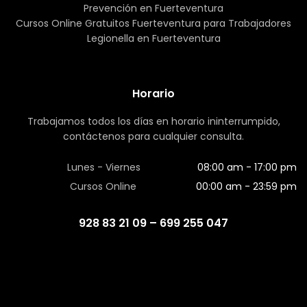
Clic en
Aviso Legal
para leerlo.
Prevención en Fuerteventura
Clic en
Política de Privacidad
para leerla.
Cursos Online Gratuitos Fuerteventura para Trabajadores
Clic en
Política de Cookies
para leerla.
Legionella en Fuerteventura
Información sobre Protección de Datos:
- Objetivo de
este formulario: Atender tus consultas. - Legitimación: Tu
consentimiento. - Comunicación de los datos: No se
Horario
comunicarán los datos a terceros salvo por obligación
legal. - Destinatarios: Los usuarios que consulten. -
Trabajamos todos los días en horario ininterrumpido,
Derechos: Acceso, rectificación o supresión, limitación del
contáctenos para cualquier consulta.
tratamiento, oposición al tratamiento. - Contacto:
Protección de datos rgpd@e2formacion.com Este sitio
Lunes - Viernes
08:00 am - 17:00 pm
web recopila datos para almacenamiento y facilitar la
Cursos Online
00:00 am - 23:59 pm
información sobre las consultas recibidas en formularios
de contacto o suscripción.
928 83 21 09 – 699 255 047