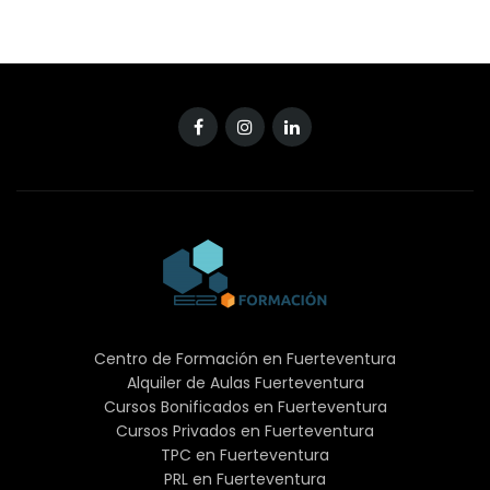
Teléfono
620688101
Email:
info@e2formacion.com
Website:
https://www.e2formacion.com
E2 Formacion
Centro de Formación en Fuerteventura
Alquiler de Aulas Fuerteventura
Cursos Bonificados en Fuerteventura
He leído y acepto el aviso legal, política de cookies y
Cursos Privados en Fuerteventura
la política de privacidad
TPC en Fuerteventura
PRL en Fuerteventura