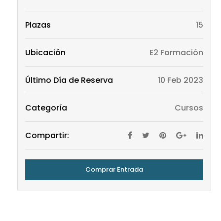
Plazas
15
Ubicación
E2 Formación
Último Día de Reserva
10 Feb 2023
Categoría
Cursos
Compartir:
Comprar Entrada
E2 Formación
Parque Tecnológico de Fuerteventura
Puerto
del Rosario
,
Las Palmas
35613